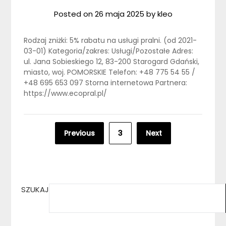
Posted on
26 maja 2025
by
kleo
Rodzaj zniżki: 5% rabatu na usługi pralni. (od 2021-
03-01) Kategoria/zakres: Usługi/Pozostałe Adres:
ul. Jana Sobieskiego 12, 83-200 Starogard Gdański,
miasto, woj. POMORSKIE Telefon: +48 775 54 55 /
+48 695 653 097 Storna internetowa Partnera:
https://www.ecopral.pl/
Stronicowanie
Previous
3
Next
wpisów
SZUKAJ