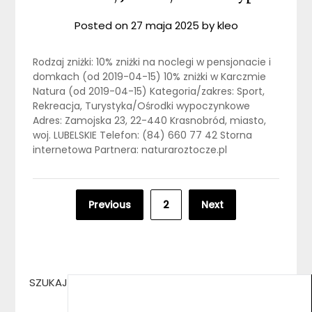
Posted on
27 maja 2025
by
kleo
Rodzaj zniżki: 10% zniżki na noclegi w pensjonacie i
domkach (od 2019-04-15) 10% zniżki w Karczmie
Natura (od 2019-04-15) Kategoria/zakres: Sport,
Rekreacja, Turystyka/Ośrodki wypoczynkowe
Adres: Zamojska 23, 22-440 Krasnobród, miasto,
woj. LUBELSKIE Telefon: (84) 660 77 42 Storna
internetowa Partnera: naturaroztocze.pl
Stronicowanie
Previous
2
Next
wpisów
SZUKAJ