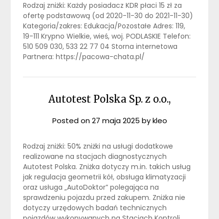
Rodzaj zniżki: Każdy posiadacz KDR płaci 15 zł za
ofertę podstawową (od 2020-11-30 do 2021-11-30)
Kategoria/zakres: Edukacja/Pozostałe Adres: 119,
19-111 Krypno Wielkie, wieś, woj. PODLASKIE Telefon:
510 509 030, 533 22 77 04 Storna internetowa
Partnera: https://pacowa-chata.pl/
Autotest Polska Sp. z o.o.,
Posted on
27 maja 2025
by
kleo
Rodzaj zniżki: 50% zniżki na usługi dodatkowe
realizowane na stacjach diagnostycznych
Autotest Polska. Zniżka dotyczy m.in. takich usług
jak regulacja geometrii kół, obsługa klimatyzacji
oraz usługa „AutoDoktor” polegająca na
sprawdzeniu pojazdu przed zakupem. Zniżka nie
dotyczy urzędowych badań technicznych
pojazdów wykonywanych na Stacjach Kontroli