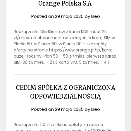
Orange Polska S.A.
Posted on
29 maja 2025
by
kleo
Rodzaj zniżki: Dla Klientów z kartą KDR rabat 25
zł/mies. na abonament na każdą 4 i 5 kartę SIM w
Planie 50, w Planie 60, w Planie 80 – szczegóły
oferty na stronie https://www.orange.pl/lp/karta-
duzej-rodziny. Plan 50 – 50 zł/mies. pierwsza karta
SIM, 30 zł/mies. – 2 i 3 karta SIM, 5 zł/mies. – 4 i…
CEDIM SPÓŁKA Z OGRANICZONĄ
ODPOWIEDZIALNOŚCIĄ
Posted on
29 maja 2025
by
kleo
Rodzaj zniżki: 50 zł zniżki na opłatę za roczne
zajęcia w szkółce programowania. (od 2020-10-