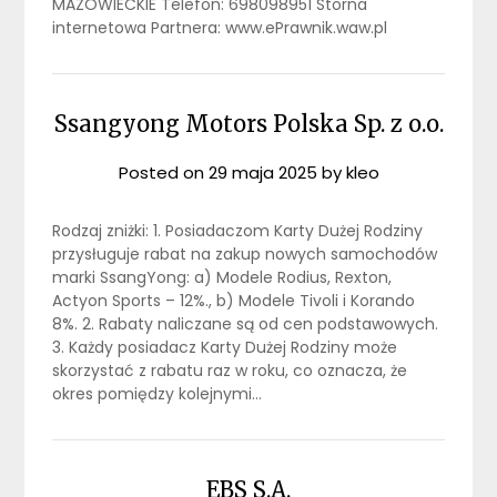
MAZOWIECKIE Telefon: 698098951 Storna
internetowa Partnera: www.ePrawnik.waw.pl
Ssangyong Motors Polska Sp. z o.o.
Posted on
29 maja 2025
by
kleo
Rodzaj zniżki: 1. Posiadaczom Karty Dużej Rodziny
przysługuje rabat na zakup nowych samochodów
marki SsangYong: a) Modele Rodius, Rexton,
Actyon Sports – 12%., b) Modele Tivoli i Korando
8%. 2. Rabaty naliczane są od cen podstawowych.
3. Każdy posiadacz Karty Dużej Rodziny może
skorzystać z rabatu raz w roku, co oznacza, że
okres pomiędzy kolejnymi…
EBS S.A.