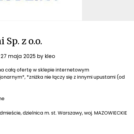
 Sp. z o.o.
n
27 maja 2025
by
kleo
R na całą ofertę w sklepie internetowym
jonarnym*, *zniżka nie łączy się z innymi upustami (od
ne
ódmieście, dzielnica m. st. Warszawy, woj. MAZOWIECKIE