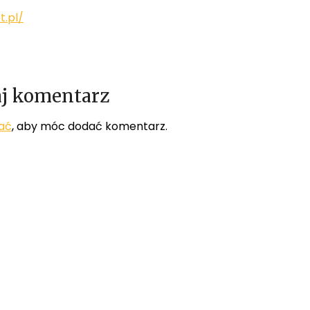
t.pl/
j komentarz
ać
, aby móc dodać komentarz.