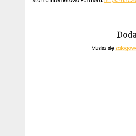
Storna internetowa Partnera:
https://szcz
Doda
Musisz się
zalogow