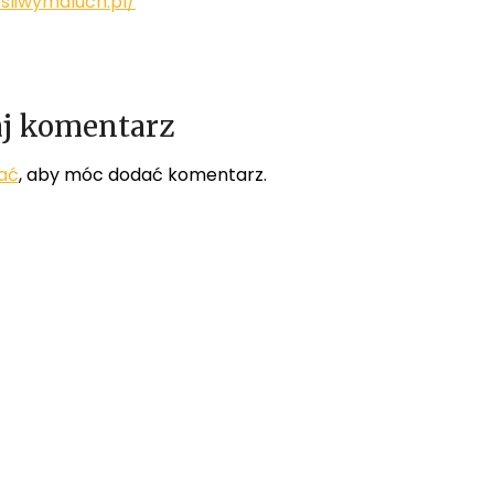
esliwymaluch.pl/
j komentarz
ać
, aby móc dodać komentarz.