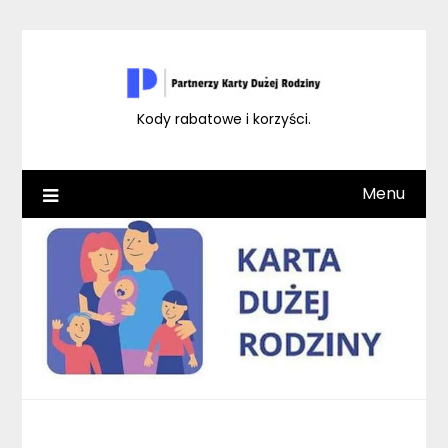
Skip
to
content
Kody rabatowe i korzyści.
Menu