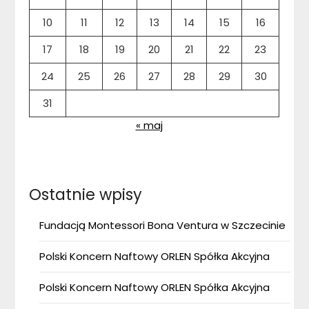
10
11
12
13
14
15
16
17
18
19
20
21
22
23
24
25
26
27
28
29
30
31
« maj
Ostatnie wpisy
Fundacją Montessori Bona Ventura w Szczecinie
Polski Koncern Naftowy ORLEN Spółka Akcyjna
Polski Koncern Naftowy ORLEN Spółka Akcyjna