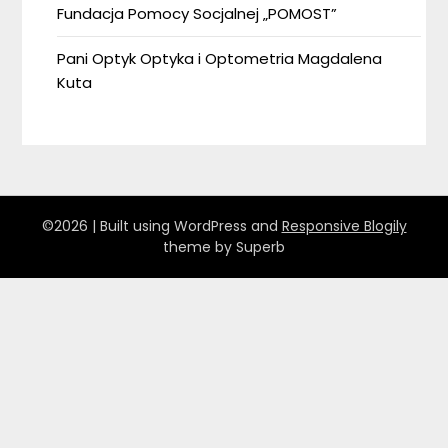
Fundacja Pomocy Socjalnej „POMOST”
Pani Optyk Optyka i Optometria Magdalena
Kuta
©2026
| Built using WordPress and
Responsive Blogily
theme by Superb