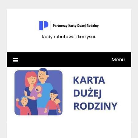
Skip
to
content
Kody rabatowe i korzyści.
Menu