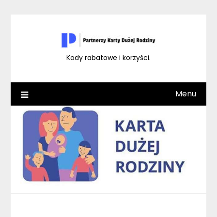
Skip
to
content
Kody rabatowe i korzyści.
Menu