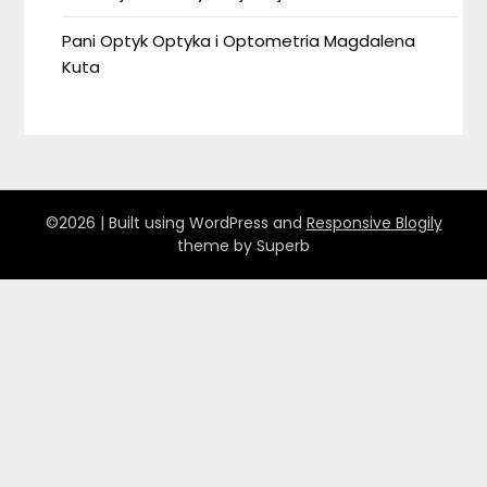
Pani Optyk Optyka i Optometria Magdalena
Kuta
©2026
| Built using WordPress and
Responsive Blogily
theme by Superb