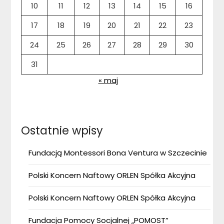
10
11
12
13
14
15
16
17
18
19
20
21
22
23
24
25
26
27
28
29
30
31
« maj
Ostatnie wpisy
Fundacją Montessori Bona Ventura w Szczecinie
Polski Koncern Naftowy ORLEN Spółka Akcyjna
Polski Koncern Naftowy ORLEN Spółka Akcyjna
Fundacja Pomocy Socjalnej „POMOST”