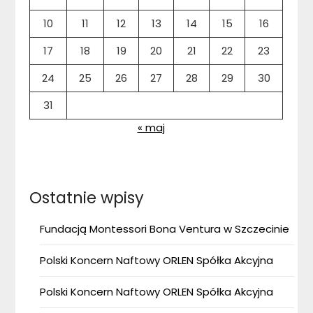
10
11
12
13
14
15
16
17
18
19
20
21
22
23
24
25
26
27
28
29
30
31
« maj
Ostatnie wpisy
Fundacją Montessori Bona Ventura w Szczecinie
Polski Koncern Naftowy ORLEN Spółka Akcyjna
Polski Koncern Naftowy ORLEN Spółka Akcyjna