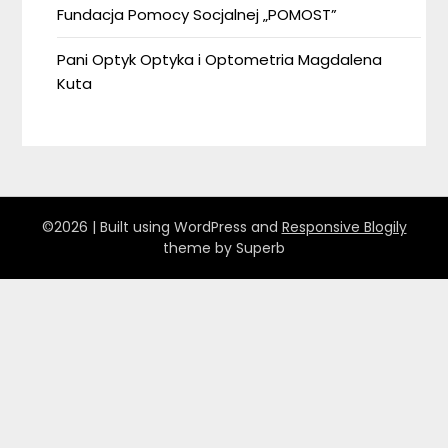
Fundacja Pomocy Socjalnej „POMOST”
Pani Optyk Optyka i Optometria Magdalena
Kuta
©2026
| Built using WordPress and
Responsive Blogily
theme by Superb