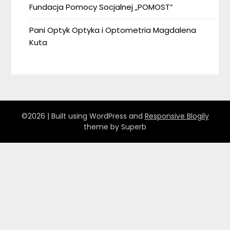
Fundacja Pomocy Socjalnej „POMOST”
Pani Optyk Optyka i Optometria Magdalena
Kuta
©2026
| Built using WordPress and
Responsive Blogily
theme by Superb