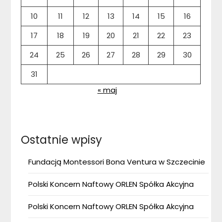
10
11
12
13
14
15
16
17
18
19
20
21
22
23
24
25
26
27
28
29
30
31
« maj
Ostatnie wpisy
Fundacją Montessori Bona Ventura w Szczecinie
Polski Koncern Naftowy ORLEN Spółka Akcyjna
Polski Koncern Naftowy ORLEN Spółka Akcyjna