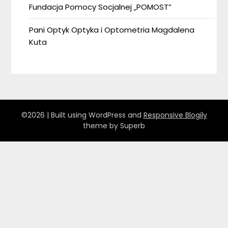
Fundacja Pomocy Socjalnej „POMOST”
Pani Optyk Optyka i Optometria Magdalena
Kuta
©2026
| Built using WordPress and
Responsive Blogily
theme by Superb