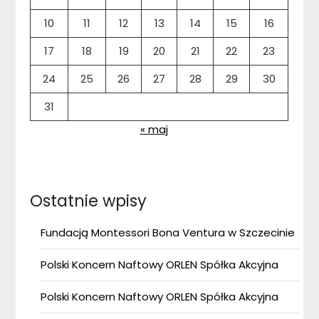
10
11
12
13
14
15
16
17
18
19
20
21
22
23
24
25
26
27
28
29
30
31
« maj
Ostatnie wpisy
Fundacją Montessori Bona Ventura w Szczecinie
Polski Koncern Naftowy ORLEN Spółka Akcyjna
Polski Koncern Naftowy ORLEN Spółka Akcyjna