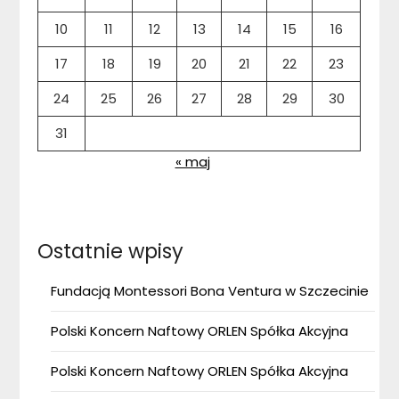
10
11
12
13
14
15
16
17
18
19
20
21
22
23
24
25
26
27
28
29
30
31
« maj
Ostatnie wpisy
Fundacją Montessori Bona Ventura w Szczecinie
Polski Koncern Naftowy ORLEN Spółka Akcyjna
Polski Koncern Naftowy ORLEN Spółka Akcyjna