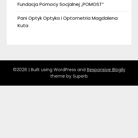
Fundacja Pomocy Socjalnej „POMOST”
Pani Optyk Optyka i Optometria Magdalena
Kuta
©2026
| Built using WordPress and
Responsive Blogily
theme by Superb