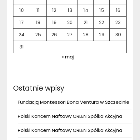
10
11
12
13
14
15
16
17
18
19
20
21
22
23
24
25
26
27
28
29
30
31
« maj
Ostatnie wpisy
Fundacją Montessori Bona Ventura w Szczecinie
Polski Koncern Naftowy ORLEN Spółka Akcyjna
Polski Koncern Naftowy ORLEN Spółka Akcyjna