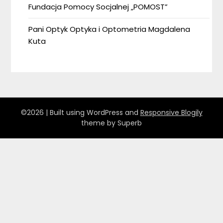
Fundacja Pomocy Socjalnej „POMOST”
Pani Optyk Optyka i Optometria Magdalena
Kuta
©2026
| Built using WordPress and
Responsive Blogily
theme by Superb