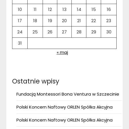
10
11
12
13
14
15
16
17
18
19
20
21
22
23
24
25
26
27
28
29
30
31
« maj
Ostatnie wpisy
Fundacją Montessori Bona Ventura w Szczecinie
Polski Koncern Naftowy ORLEN Spółka Akcyjna
Polski Koncern Naftowy ORLEN Spółka Akcyjna