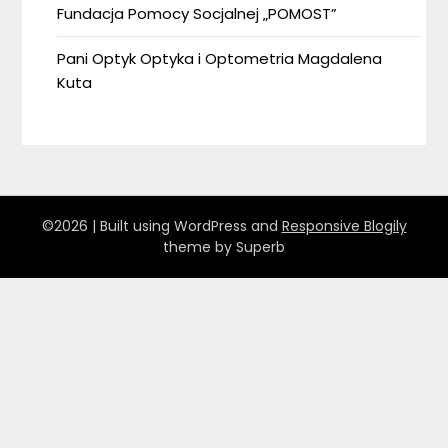
Fundacja Pomocy Socjalnej „POMOST”
Pani Optyk Optyka i Optometria Magdalena
Kuta
©2026
| Built using WordPress and
Responsive Blogily
theme by Superb