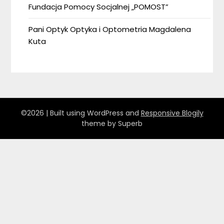
Fundacja Pomocy Socjalnej „POMOST”
Pani Optyk Optyka i Optometria Magdalena
Kuta
©2026
| Built using WordPress and
Responsive Blogily
theme by Superb