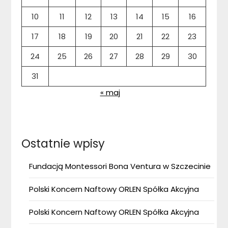
10
11
12
13
14
15
16
17
18
19
20
21
22
23
24
25
26
27
28
29
30
31
« maj
Ostatnie wpisy
Fundacją Montessori Bona Ventura w Szczecinie
Polski Koncern Naftowy ORLEN Spółka Akcyjna
Polski Koncern Naftowy ORLEN Spółka Akcyjna