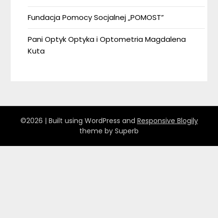
Fundacja Pomocy Socjalnej „POMOST”
Pani Optyk Optyka i Optometria Magdalena
Kuta
©2026
| Built using WordPress and
Responsive Blogily
theme by Superb