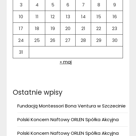
3
4
5
6
7
8
9
10
11
12
13
14
15
16
17
18
19
20
21
22
23
24
25
26
27
28
29
30
31
« maj
Ostatnie wpisy
Fundacją Montessori Bona Ventura w Szczecinie
Polski Koncern Naftowy ORLEN Spółka Akcyjna
Polski Koncern Naftowy ORLEN Spółka Akcyjna