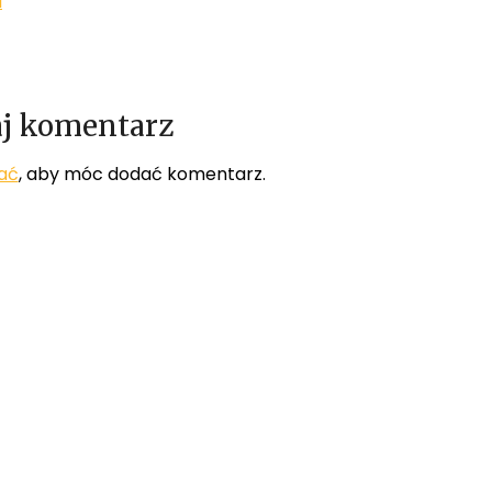
l
j komentarz
ać
, aby móc dodać komentarz.