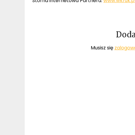
Storna internetowa Partnera:
www.wkruk.p
Doda
Musisz się
zalogow