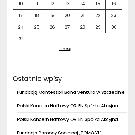
10
11
12
13
14
15
16
17
18
19
20
21
22
23
24
25
26
27
28
29
30
31
« maj
Ostatnie wpisy
Fundacją Montessori Bona Ventura w Szczecinie
Polski Koncern Naftowy ORLEN Spółka Akcyjna
Polski Koncern Naftowy ORLEN Spółka Akcyjna
Fundacja Pomocy Socjalnej „POMOST”