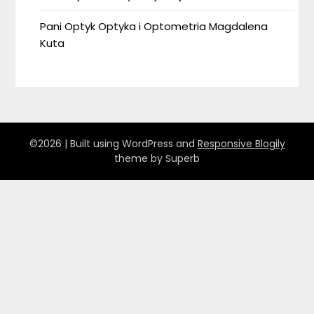
Pani Optyk Optyka i Optometria Magdalena
Kuta
©2026
| Built using WordPress and
Responsive Blogily
theme by Superb