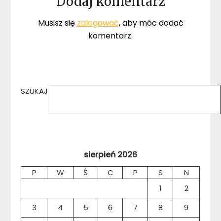
Dodaj komentarz
Musisz się
zalogować
, aby móc dodać
komentarz.
SZUKAJ
sierpień 2026
P
W
Ś
C
P
S
N
1
2
3
4
5
6
7
8
9