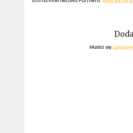
Storna internetowa Partnera:
www.wkruk.p
Doda
Musisz się
zalogow