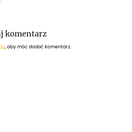
l
j komentarz
ać
, aby móc dodać komentarz.