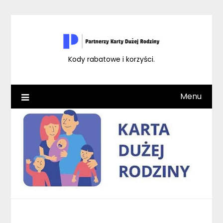
Skip
to
content
Kody rabatowe i korzyści.
Menu