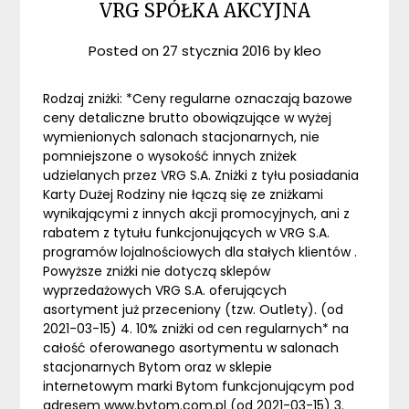
VRG SPÓŁKA AKCYJNA
Posted on
27 stycznia 2016
by
kleo
Rodzaj zniżki: *Ceny regularne oznaczają bazowe
ceny detaliczne brutto obowiązujące w wyżej
wymienionych salonach stacjonarnych, nie
pomniejszone o wysokość innych zniżek
udzielanych przez VRG S.A. Zniżki z tyłu posiadania
Karty Dużej Rodziny nie łączą się ze zniżkami
wynikającymi z innych akcji promocyjnych, ani z
rabatem z tytułu funkcjonujących w VRG S.A.
programów lojalnościowych dla stałych klientów .
Powyższe zniżki nie dotyczą sklepów
wyprzedażowych VRG S.A. oferujących
asortyment już przeceniony (tzw. Outlety). (od
2021-03-15) 4. 10% zniżki od cen regularnych* na
całość oferowanego asortymentu w salonach
stacjonarnych Bytom oraz w sklepie
internetowym marki Bytom funkcjonującym pod
adresem www.bytom.com.pl (od 2021-03-15) 3.