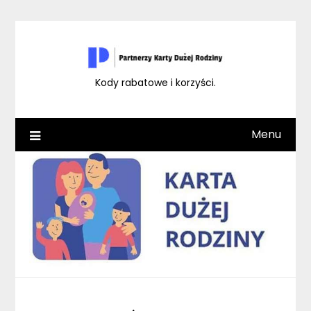
Skip
to
content
Kody rabatowe i korzyści.
Menu