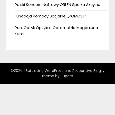
Polski Koncern Naftowy ORLEN Spółka Akcyjna
Fundacja Pomocy Socjalnej „POMOST”
Pani Optyk Optyka i Optometria Magdalena
Kuta
©2026
| Built using WordPress and
Responsive Blogily
theme by Superb