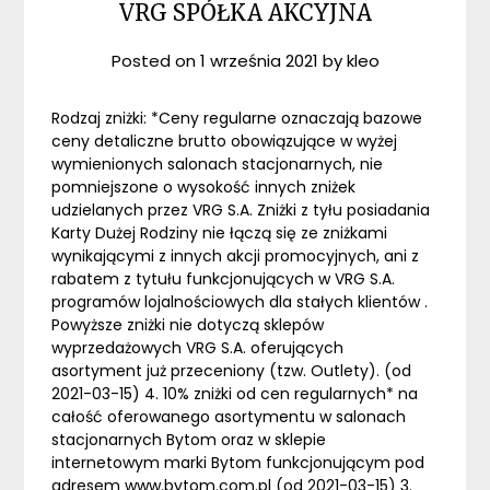
VRG SPÓŁKA AKCYJNA
Posted on
1 września 2021
by
kleo
Rodzaj zniżki: *Ceny regularne oznaczają bazowe
ceny detaliczne brutto obowiązujące w wyżej
wymienionych salonach stacjonarnych, nie
pomniejszone o wysokość innych zniżek
udzielanych przez VRG S.A. Zniżki z tyłu posiadania
Karty Dużej Rodziny nie łączą się ze zniżkami
wynikającymi z innych akcji promocyjnych, ani z
rabatem z tytułu funkcjonujących w VRG S.A.
programów lojalnościowych dla stałych klientów .
Powyższe zniżki nie dotyczą sklepów
wyprzedażowych VRG S.A. oferujących
asortyment już przeceniony (tzw. Outlety). (od
2021-03-15) 4. 10% zniżki od cen regularnych* na
całość oferowanego asortymentu w salonach
stacjonarnych Bytom oraz w sklepie
internetowym marki Bytom funkcjonującym pod
adresem www.bytom.com.pl (od 2021-03-15) 3.