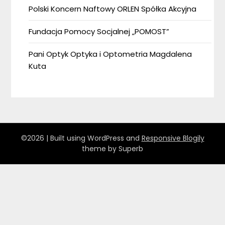
Polski Koncern Naftowy ORLEN Spółka Akcyjna
Fundacja Pomocy Socjalnej „POMOST”
Pani Optyk Optyka i Optometria Magdalena
Kuta
©2026
| Built using WordPress and
Responsive Blogily
theme by Superb