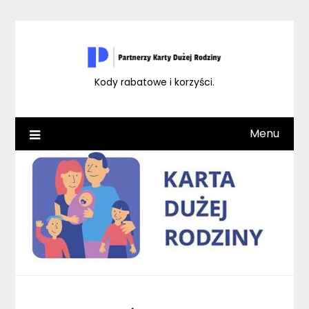
Skip
to
content
Kody rabatowe i korzyści.
Menu