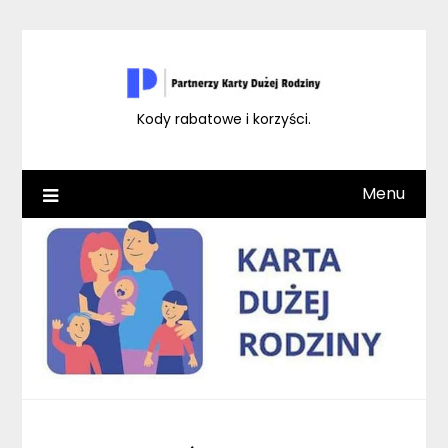
Skip
to
content
Kody rabatowe i korzyści.
Menu