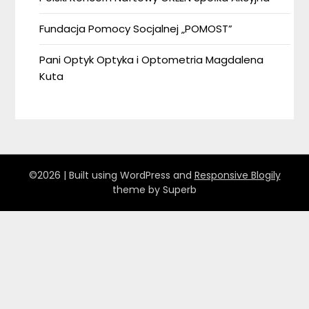
Fundacja Pomocy Socjalnej „POMOST”
Pani Optyk Optyka i Optometria Magdalena
Kuta
©2026
| Built using WordPress and
Responsive Blogily
theme by Superb