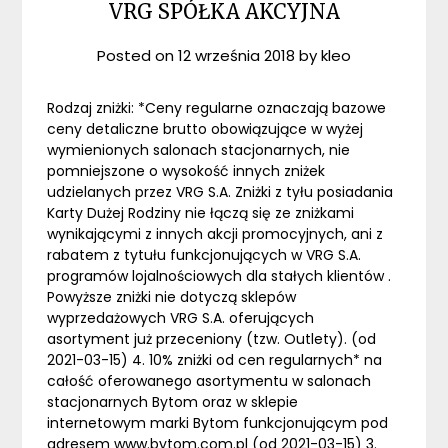
VRG SPÓŁKA AKCYJNA
Posted on
12 września 2018
by
kleo
Rodzaj zniżki: *Ceny regularne oznaczają bazowe
ceny detaliczne brutto obowiązujące w wyżej
wymienionych salonach stacjonarnych, nie
pomniejszone o wysokość innych zniżek
udzielanych przez VRG S.A. Zniżki z tyłu posiadania
Karty Dużej Rodziny nie łączą się ze zniżkami
wynikającymi z innych akcji promocyjnych, ani z
rabatem z tytułu funkcjonujących w VRG S.A.
programów lojalnościowych dla stałych klientów .
Powyższe zniżki nie dotyczą sklepów
wyprzedażowych VRG S.A. oferujących
asortyment już przeceniony (tzw. Outlety). (od
2021-03-15) 4. 10% zniżki od cen regularnych* na
całość oferowanego asortymentu w salonach
stacjonarnych Bytom oraz w sklepie
internetowym marki Bytom funkcjonującym pod
adresem www.bytom.com.pl (od 2021-03-15) 3.