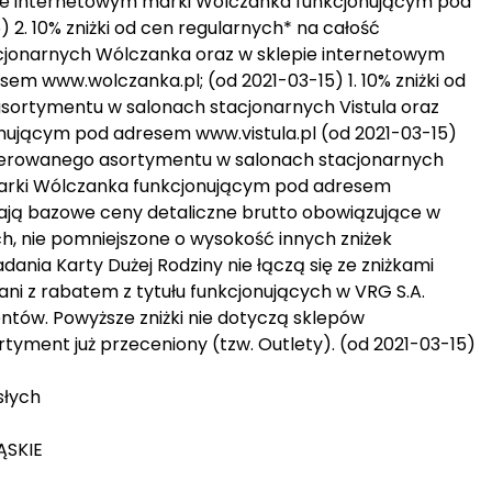
pie internetowym marki Wólczanka funkcjonującym pod
2. 10% zniżki od cen regularnych* na całość
jonarnych Wólczanka oraz w sklepie internetowym
m www.wolczanka.pl; (od 2021-03-15) 1. 10% zniżki od
sortymentu w salonach stacjonarnych Vistula oraz
onującym pod adresem www.vistula.pl (od 2021-03-15)
 oferowanego asortymentu w salonach stacjonarnych
arki Wólczanka funkcjonującym pod adresem
ają bazowe ceny detaliczne brutto obowiązujące w
, nie pomniejszone o wysokość innych zniżek
iadania Karty Dużej Rodziny nie łączą się ze zniżkami
ani z rabatem z tytułu funkcjonujących w VRG S.A.
ntów. Powyższe zniżki nie dotyczą sklepów
tyment już przeceniony (tzw. Outlety). (od 2021-03-15)
słych
LĄSKIE