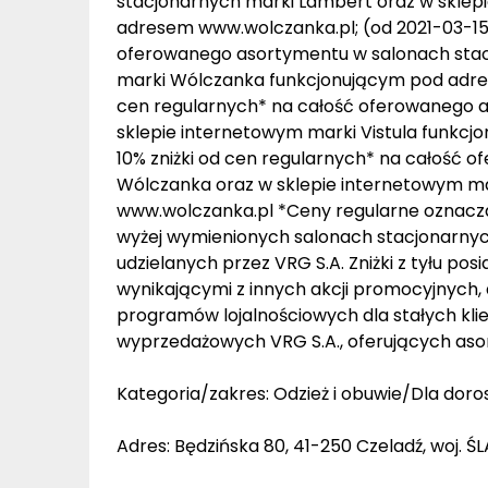
stacjonarnych marki Lambert oraz w skle
adresem www.wolczanka.pl; (od 2021-03-15) 
oferowanego asortymentu w salonach stac
marki Wólczanka funkcjonującym pod adrese
cen regularnych* na całość oferowanego a
sklepie internetowym marki Vistula funkcj
10% zniżki od cen regularnych* na całość
Wólczanka oraz w sklepie internetowym m
www.wolczanka.pl *Ceny regularne oznacz
wyżej wymienionych salonach stacjonarnych
udzielanych przez VRG S.A. Zniżki z tyłu pos
wynikającymi z innych akcji promocyjnych, 
programów lojalnościowych dla stałych klie
wyprzedażowych VRG S.A., oferujących asor
Kategoria/zakres: Odzież i obuwie/Dla doro
Adres: Będzińska 80, 41-250 Czeladź, woj. Ś