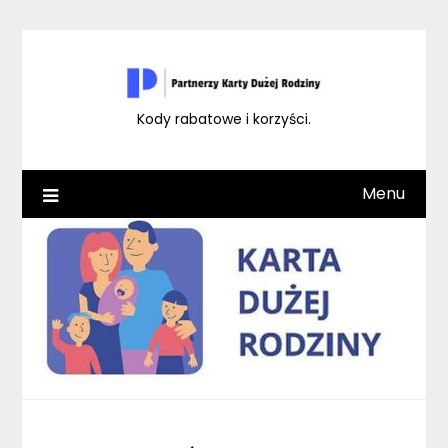
Skip
to
content
Kody rabatowe i korzyści.
Menu