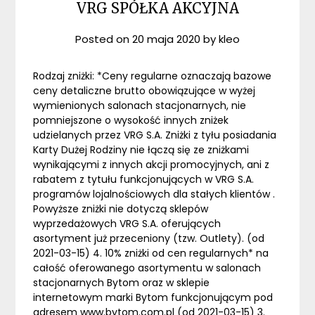
VRG SPÓŁKA AKCYJNA
Posted on
20 maja 2020
by
kleo
Rodzaj zniżki: *Ceny regularne oznaczają bazowe
ceny detaliczne brutto obowiązujące w wyżej
wymienionych salonach stacjonarnych, nie
pomniejszone o wysokość innych zniżek
udzielanych przez VRG S.A. Zniżki z tyłu posiadania
Karty Dużej Rodziny nie łączą się ze zniżkami
wynikającymi z innych akcji promocyjnych, ani z
rabatem z tytułu funkcjonujących w VRG S.A.
programów lojalnościowych dla stałych klientów .
Powyższe zniżki nie dotyczą sklepów
wyprzedażowych VRG S.A. oferujących
asortyment już przeceniony (tzw. Outlety). (od
2021-03-15) 4. 10% zniżki od cen regularnych* na
całość oferowanego asortymentu w salonach
stacjonarnych Bytom oraz w sklepie
internetowym marki Bytom funkcjonującym pod
adresem www.bytom.com.pl (od 2021-03-15) 3.