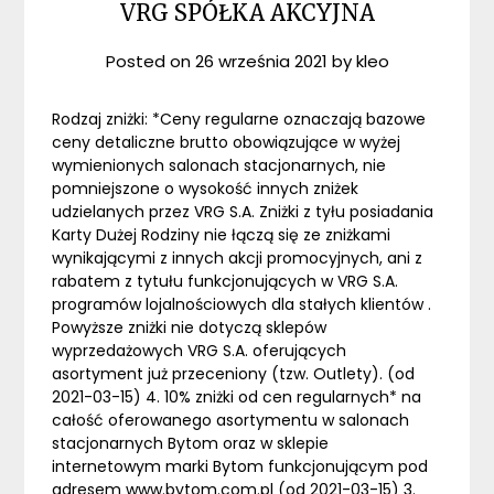
VRG SPÓŁKA AKCYJNA
Posted on
26 września 2021
by
kleo
Rodzaj zniżki: *Ceny regularne oznaczają bazowe
ceny detaliczne brutto obowiązujące w wyżej
wymienionych salonach stacjonarnych, nie
pomniejszone o wysokość innych zniżek
udzielanych przez VRG S.A. Zniżki z tyłu posiadania
Karty Dużej Rodziny nie łączą się ze zniżkami
wynikającymi z innych akcji promocyjnych, ani z
rabatem z tytułu funkcjonujących w VRG S.A.
programów lojalnościowych dla stałych klientów .
Powyższe zniżki nie dotyczą sklepów
wyprzedażowych VRG S.A. oferujących
asortyment już przeceniony (tzw. Outlety). (od
2021-03-15) 4. 10% zniżki od cen regularnych* na
całość oferowanego asortymentu w salonach
stacjonarnych Bytom oraz w sklepie
internetowym marki Bytom funkcjonującym pod
adresem www.bytom.com.pl (od 2021-03-15) 3.