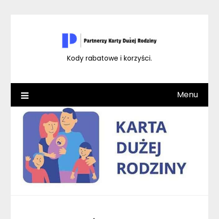
Skip
to
content
Kody rabatowe i korzyści.
Menu