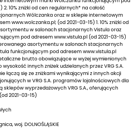
pie internetowym marki Wólczanka funkcjonującym pod
2. 10% zniżki od cen regularnych* na całość
jonarnych Wólczanka oraz w sklepie internetowym
m www.wolczanka.pl; (od 2021-03-15) 1. 10% zniżki od
sortymentu w salonach stacjonarnych Vistula oraz
onującym pod adresem www.vistula.pl (od 2021-03-15)
 oferowanego asortymentu w salonach stacjonarnych
istula funkcjonującym pod adresem www.vistula.pl
taliczne brutto obowiązujące w wyżej wymienionych
o wysokość innych zniżek udzielanych przez VRG S.A.
nie łączą się ze zniżkami wynikającymi z innych akcji
cjonujących w VRG S.A. programów lojalnościowych dla
czą sklepów wyprzedażowych VRG S.A., oferujących
 (od 2021-03-15)
słych
egnica, woj. DOLNOŚLĄSKIE