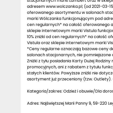
stacjonarnych marki Lambert oraz w skle
adresem www.wolczanka.pl; (od 2021-03-15) 
oferowanego asortymentu w salonach stac
marki Wólczanka funkcjonującym pod adrese
cen regularnych* na całość oferowanego a
sklepie internetowym marki Vistula funkcj
10% zniżki od cen regularnych* na całość
Vistula oraz sklepie internetowym marki V
*Ceny regularne oznaczają bazowe ceny de
salonach stacjonarnych, nie pomniejszone 
Zniżki z tyłu posiadania Karty Dużej Rodziny 
promocyjnych, ani z rabatem z tytułu funk
stałych klientów. Powyższe zniżki nie doty
asortyment już przeceniony (tzw. Outlety).
Kategoria/zakres: Odzież i obuwie/Dla doro
Adres: Najświętszej Marii Panny 9, 59-220 L