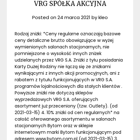
VRG SPÓŁKA AKCYJNA
Posted on
24 marca 2021
by
kleo
Rodzaj zniżki: *Ceny regularne oznaczają bazowe
ceny detaliczne brutto obowiązujące w wyżej
wymienionych salonach stacjonarnych, nie
pomniejszone o wysokość innych zniżek
udzielanych przez VRG S.A. Zniżki z tyłu posiadania
Karty Dużej Rodziny nie łączą się ze zniżkami
wynikającymi z innych akcji promocyjnych, ani z
rabatem z tytułu funkcjonujących w VRG S.A.
programów lojalnościowych dla stałych klientów .
Powyższe zniżki nie dotyczą sklepów
wyprzedażowych VRG S.A. oferujących
asortyment już przeceniony (tzw. Outlety). (od
2021-03-15) 4. 10% zniżki od cen regularnych* na
całość oferowanego asortymentu w salonach
stacjonarnych Bytom oraz w sklepie
internetowym marki Bytom funkcjonującym pod
adresem www.bytom.com.pl (od 2021-03-15) 3.