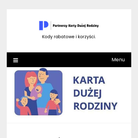
Skip
to
content
Kody rabatowe i korzyści.
Menu