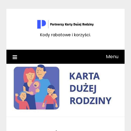
Skip
to
content
Kody rabatowe i korzyści.
Menu