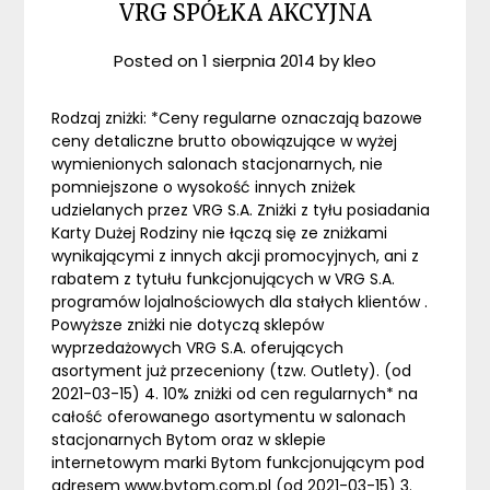
VRG SPÓŁKA AKCYJNA
Posted on
1 sierpnia 2014
by
kleo
Rodzaj zniżki: *Ceny regularne oznaczają bazowe
ceny detaliczne brutto obowiązujące w wyżej
wymienionych salonach stacjonarnych, nie
pomniejszone o wysokość innych zniżek
udzielanych przez VRG S.A. Zniżki z tyłu posiadania
Karty Dużej Rodziny nie łączą się ze zniżkami
wynikającymi z innych akcji promocyjnych, ani z
rabatem z tytułu funkcjonujących w VRG S.A.
programów lojalnościowych dla stałych klientów .
Powyższe zniżki nie dotyczą sklepów
wyprzedażowych VRG S.A. oferujących
asortyment już przeceniony (tzw. Outlety). (od
2021-03-15) 4. 10% zniżki od cen regularnych* na
całość oferowanego asortymentu w salonach
stacjonarnych Bytom oraz w sklepie
internetowym marki Bytom funkcjonującym pod
adresem www.bytom.com.pl (od 2021-03-15) 3.