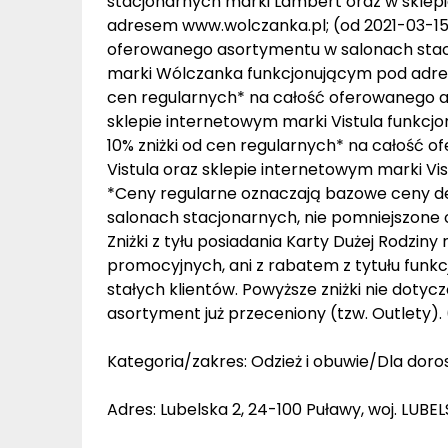
stacjonarnych marki Lambert oraz w skle
adresem www.wolczanka.pl; (od 2021-03-15) 
oferowanego asortymentu w salonach stac
marki Wólczanka funkcjonującym pod adrese
cen regularnych* na całość oferowanego a
sklepie internetowym marki Vistula funkcj
10% zniżki od cen regularnych* na całość
Vistula oraz sklepie internetowym marki V
*Ceny regularne oznaczają bazowe ceny de
salonach stacjonarnych, nie pomniejszone 
Zniżki z tyłu posiadania Karty Dużej Rodziny 
promocyjnych, ani z rabatem z tytułu funk
stałych klientów. Powyższe zniżki nie doty
asortyment już przeceniony (tzw. Outlety).
Kategoria/zakres: Odzież i obuwie/Dla doro
Adres: Lubelska 2, 24-100 Puławy, woj. LUBEL