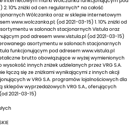
pie internetowym marki Wólczanka funkcjonującym pod
2. 10% zniżki od cen regularnych* na całość
jonarnych Wólczanka oraz w sklepie internetowym
m www.wolczanka.pl; (od 2021-03-15) 1. 10% zniżki od
sortymentu w salonach stacjonarnych Vistula oraz
onującym pod adresem www.vistula.pl (od 2021-03-15)
 oferowanego asortymentu w salonach stacjonarnych
istula funkcjonującym pod adresem www.vistula.pl
taliczne brutto obowiązujące w wyżej wymienionych
o wysokość innych zniżek udzielanych przez VRG S.A.
nie łączą się ze zniżkami wynikającymi z innych akcji
cjonujących w VRG S.A. programów lojalnościowych dla
czą sklepów wyprzedażowych VRG S.A., oferujących
 (od 2021-03-15)
słych
SKIE