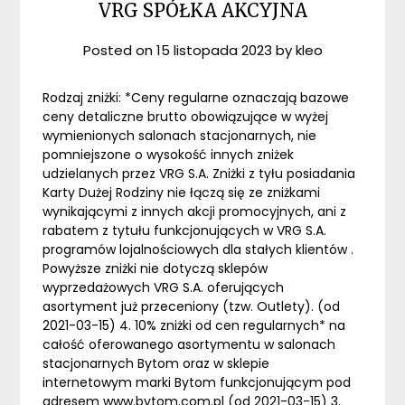
VRG SPÓŁKA AKCYJNA
Posted on
15 listopada 2023
by
kleo
Rodzaj zniżki: *Ceny regularne oznaczają bazowe
ceny detaliczne brutto obowiązujące w wyżej
wymienionych salonach stacjonarnych, nie
pomniejszone o wysokość innych zniżek
udzielanych przez VRG S.A. Zniżki z tyłu posiadania
Karty Dużej Rodziny nie łączą się ze zniżkami
wynikającymi z innych akcji promocyjnych, ani z
rabatem z tytułu funkcjonujących w VRG S.A.
programów lojalnościowych dla stałych klientów .
Powyższe zniżki nie dotyczą sklepów
wyprzedażowych VRG S.A. oferujących
asortyment już przeceniony (tzw. Outlety). (od
2021-03-15) 4. 10% zniżki od cen regularnych* na
całość oferowanego asortymentu w salonach
stacjonarnych Bytom oraz w sklepie
internetowym marki Bytom funkcjonującym pod
adresem www.bytom.com.pl (od 2021-03-15) 3.