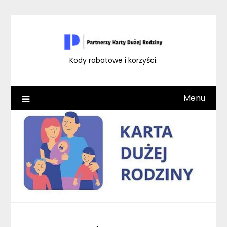
Skip
to
content
Kody rabatowe i korzyści.
Menu