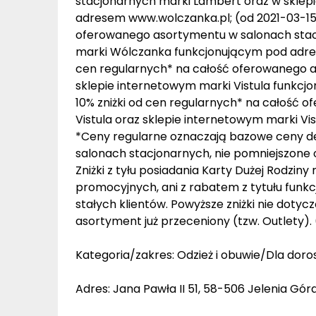
stacjonarnych marki Lambert oraz w skle
adresem www.wolczanka.pl; (od 2021-03-15) 
oferowanego asortymentu w salonach stac
marki Wólczanka funkcjonującym pod adrese
cen regularnych* na całość oferowanego a
sklepie internetowym marki Vistula funkcj
10% zniżki od cen regularnych* na całość
Vistula oraz sklepie internetowym marki V
*Ceny regularne oznaczają bazowe ceny de
salonach stacjonarnych, nie pomniejszone 
Zniżki z tyłu posiadania Karty Dużej Rodziny 
promocyjnych, ani z rabatem z tytułu funk
stałych klientów. Powyższe zniżki nie doty
asortyment już przeceniony (tzw. Outlety).
Kategoria/zakres: Odzież i obuwie/Dla doro
Adres: Jana Pawła II 51, 58-506 Jelenia Gór