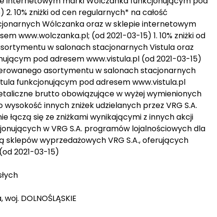
pie internetowym marki Wólczanka funkcjonującym pod
2. 10% zniżki od cen regularnych* na całość
jonarnych Wólczanka oraz w sklepie internetowym
m www.wolczanka.pl; (od 2021-03-15) 1. 10% zniżki od
sortymentu w salonach stacjonarnych Vistula oraz
onującym pod adresem www.vistula.pl (od 2021-03-15)
 oferowanego asortymentu w salonach stacjonarnych
istula funkcjonującym pod adresem www.vistula.pl
taliczne brutto obowiązujące w wyżej wymienionych
o wysokość innych zniżek udzielanych przez VRG S.A.
nie łączą się ze zniżkami wynikającymi z innych akcji
cjonujących w VRG S.A. programów lojalnościowych dla
czą sklepów wyprzedażowych VRG S.A., oferujących
 (od 2021-03-15)
słych
a, woj. DOLNOŚLĄSKIE