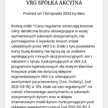
VRG SPÓŁKA AKCYJNA
Posted on
1 listopada 2024
by
kleo
Rodzaj zniżki: *Ceny regularne oznaczają bazowe
ceny detaliczne brutto obowiązujące w wyżej
wymienionych salonach stacjonarnych, nie
pomniejszone o wysokość innych zniżek
udzielanych przez VRG S.A. Zniżki z tyłu posiadania
Karty Dużej Rodziny nie łączą się ze zniżkami
wynikającymi z innych akcji promocyjnych, ani z
rabatem z tytułu funkcjonujących w VRG S.A.
programów lojalnościowych dla stałych klientów .
Powyższe zniżki nie dotyczą sklepów
wyprzedażowych VRG S.A. oferujących
asortyment już przeceniony (tzw. Outlety). (od
2021-03-15) 4. 10% zniżki od cen regularnych* na
całość oferowanego asortymentu w salonach
stacjonarnych Bytom oraz w sklepie
internetowym marki Bytom funkcjonującym pod
adresem www.bytom.com.pl (od 2021-03-15) 3.