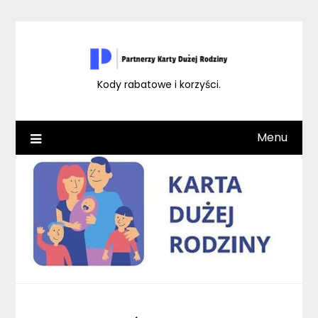
Skip
to
content
Kody rabatowe i korzyści.
Menu