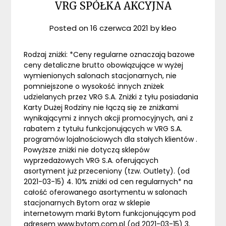
VRG SPÓŁKA AKCYJNA
Posted on
16 czerwca 2021
by
kleo
Rodzaj zniżki: *Ceny regularne oznaczają bazowe
ceny detaliczne brutto obowiązujące w wyżej
wymienionych salonach stacjonarnych, nie
pomniejszone o wysokość innych zniżek
udzielanych przez VRG S.A. Zniżki z tyłu posiadania
Karty Dużej Rodziny nie łączą się ze zniżkami
wynikającymi z innych akcji promocyjnych, ani z
rabatem z tytułu funkcjonujących w VRG S.A.
programów lojalnościowych dla stałych klientów .
Powyższe zniżki nie dotyczą sklepów
wyprzedażowych VRG S.A. oferujących
asortyment już przeceniony (tzw. Outlety). (od
2021-03-15) 4. 10% zniżki od cen regularnych* na
całość oferowanego asortymentu w salonach
stacjonarnych Bytom oraz w sklepie
internetowym marki Bytom funkcjonującym pod
adresem www.bytom.com.pl (od 2021-03-15) 3.