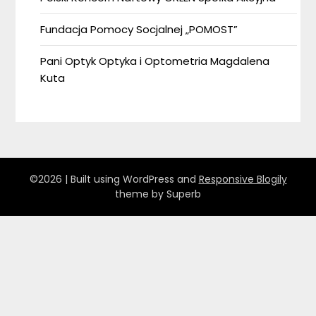
Fundacja Pomocy Socjalnej „POMOST”
Pani Optyk Optyka i Optometria Magdalena
Kuta
©2026
| Built using WordPress and
Responsive Blogily
theme by Superb