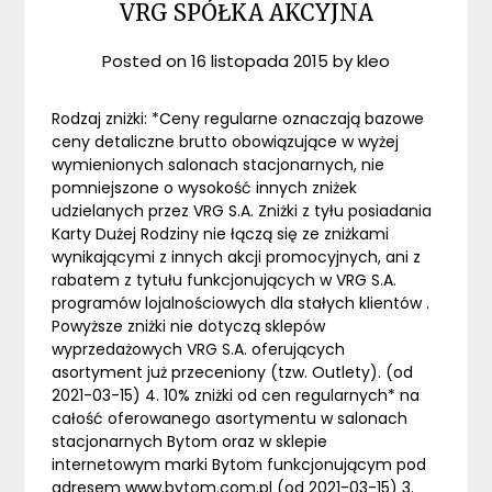
VRG SPÓŁKA AKCYJNA
Posted on
16 listopada 2015
by
kleo
Rodzaj zniżki: *Ceny regularne oznaczają bazowe
ceny detaliczne brutto obowiązujące w wyżej
wymienionych salonach stacjonarnych, nie
pomniejszone o wysokość innych zniżek
udzielanych przez VRG S.A. Zniżki z tyłu posiadania
Karty Dużej Rodziny nie łączą się ze zniżkami
wynikającymi z innych akcji promocyjnych, ani z
rabatem z tytułu funkcjonujących w VRG S.A.
programów lojalnościowych dla stałych klientów .
Powyższe zniżki nie dotyczą sklepów
wyprzedażowych VRG S.A. oferujących
asortyment już przeceniony (tzw. Outlety). (od
2021-03-15) 4. 10% zniżki od cen regularnych* na
całość oferowanego asortymentu w salonach
stacjonarnych Bytom oraz w sklepie
internetowym marki Bytom funkcjonującym pod
adresem www.bytom.com.pl (od 2021-03-15) 3.