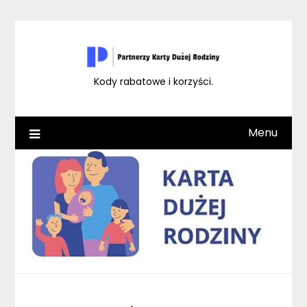
Skip
to
content
Kody rabatowe i korzyści.
Menu