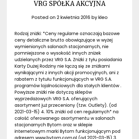
VRG SPÓŁKA AKCYJNA
Posted on
2 kwietnia 2016
by
kleo
Rodzaj zniżki: *Ceny regularne oznaczają bazowe
ceny detaliczne brutto obowiązujące w wyżej
wymienionych salonach stacjonarnych, nie
pomniejszone o wysokość innych zniżek
udzielanych przez VRG S.A. Zniżki z tyłu posiadania
Karty Dużej Rodziny nie łączą się ze zniżkami
wynikającymi z innych akcji promocyjnych, ani z
rabatem z tytułu funkcjonujących w VRG S.A.
programów lojalnościowych dla stałych klientów .
Powyższe zniżki nie dotyczą sklepów
wyprzedażowych VRG S.A. oferujących
asortyment już przeceniony (tzw. Outlety). (od
2021-03-15) 4. 10% zniżki od cen regularnych* na
całość oferowanego asortymentu w salonach
stacjonarnych Bytom oraz w sklepie
internetowym marki Bytom funkcjonującym pod
adresem www.bytom.com.pl (od 2021-03-15) 3.