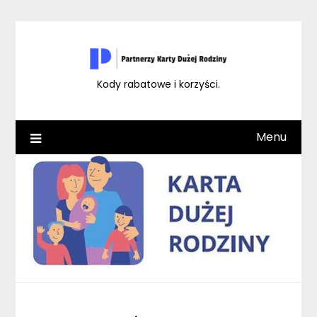
Skip
to
content
Kody rabatowe i korzyści.
Menu