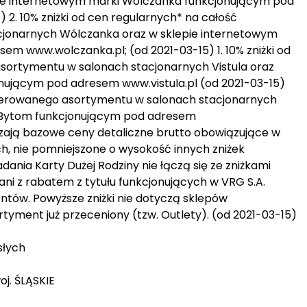
pie internetowym marki Wólczanka funkcjonującym pod
2. 10% zniżki od cen regularnych* na całość
jonarnych Wólczanka oraz w sklepie internetowym
m www.wolczanka.pl; (od 2021-03-15) 1. 10% zniżki od
sortymentu w salonach stacjonarnych Vistula oraz
onującym pod adresem www.vistula.pl (od 2021-03-15)
 oferowanego asortymentu w salonach stacjonarnych
 Bytom funkcjonującym pod adresem
ają bazowe ceny detaliczne brutto obowiązujące w
, nie pomniejszone o wysokość innych zniżek
iadania Karty Dużej Rodziny nie łączą się ze zniżkami
ani z rabatem z tytułu funkcjonujących w VRG S.A.
ntów. Powyższe zniżki nie dotyczą sklepów
tyment już przeceniony (tzw. Outlety). (od 2021-03-15)
słych
oj. ŚLĄSKIE