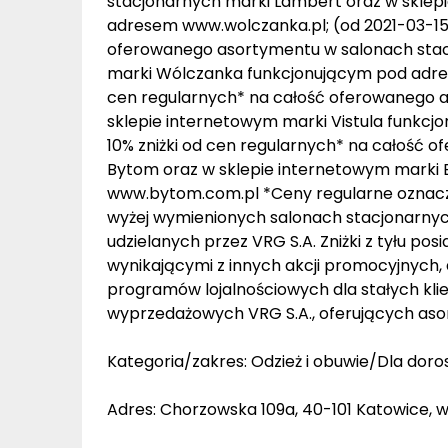
stacjonarnych marki Lambert oraz w skle
adresem www.wolczanka.pl; (od 2021-03-15) 
oferowanego asortymentu w salonach stac
marki Wólczanka funkcjonującym pod adrese
cen regularnych* na całość oferowanego a
sklepie internetowym marki Vistula funkcj
10% zniżki od cen regularnych* na całość
Bytom oraz w sklepie internetowym marki
www.bytom.com.pl *Ceny regularne oznacz
wyżej wymienionych salonach stacjonarnych
udzielanych przez VRG S.A. Zniżki z tyłu pos
wynikającymi z innych akcji promocyjnych, 
programów lojalnościowych dla stałych klie
wyprzedażowych VRG S.A., oferujących asor
Kategoria/zakres: Odzież i obuwie/Dla doro
Adres: Chorzowska 109a, 40-101 Katowice, w