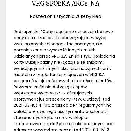
VRG SPÓŁKA AKCYJNA
Posted on
1 stycznia 2019
by
kleo
Rodzaj zniżki: *Ceny regularne oznaczają bazowe
ceny detaliczne brutto obowiązujące w wyżej
wymienionych salonach stacjonarnych, nie
pomniejszone o wysokość innych zniżek
udzielanych przez VRG S.A. Zniżki z tyłu posiadania
Karty Dużej Rodziny nie łączą się ze zniżkami
wynikającymi z innych akcji promocyjnych, ani z
rabatem z tytułu funkcjonujących w VRG S.A.
programów lojalnościowych dla stałych klientów .
Powyższe zniżki nie dotyczą sklepów
wyprzedażowych VRG S.A. oferujących
asortyment już przeceniony (tzw. Outlety). (od
2021-03-15) 4. 10% zniżki od cen regularnych* na
całość oferowanego asortymentu w salonach
stacjonarnych Bytom oraz w sklepie
internetowym marki Bytom funkcjonującym pod
adresem www.bytom.com.pl (od 2021-03-15) 3.