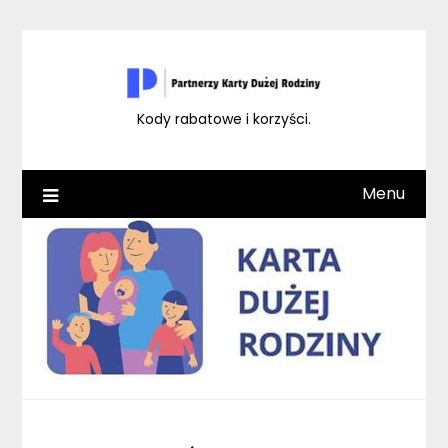
Skip
to
content
Kody rabatowe i korzyści.
Menu