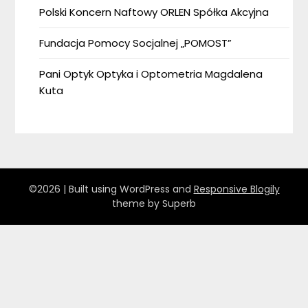
Polski Koncern Naftowy ORLEN Spółka Akcyjna
Fundacja Pomocy Socjalnej „POMOST”
Pani Optyk Optyka i Optometria Magdalena
Kuta
©2026
| Built using WordPress and
Responsive Blogily
theme by Superb