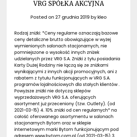
VRG SPÓŁKA AKCYJNA
Posted on
27 grudnia 2019
by
kleo
Rodzaj zniżki: *Ceny regularne oznaczają bazowe
ceny detaliczne brutto obowiązujące w wyżej
wymienionych salonach stacjonarnych, nie
pomniejszone o wysokość innych zniżek
udzielanych przez VRG S.A. Zniżki z tyłu posiadania
Karty Dużej Rodziny nie łączą się ze zniżkami
wynikającymi z innych akcji promocyjnych, ani z
rabatem z tytułu funkcjonujących w VRG S.A.
programów lojalnościowych dla stałych klientów .
Powyższe zniżki nie dotyczą sklepów
wyprzedażowych VRG S.A. oferujących
asortyment już przeceniony (tzw. Outlety). (od
2021-03-15) 4. 10% zniżki od cen regularnych* na
całość oferowanego asortymentu w salonach
stacjonarnych Bytom oraz w sklepie
internetowym marki Bytom funkcjonującym pod
adresem www.bytom.com.pl (od 2021-03-15) 3.