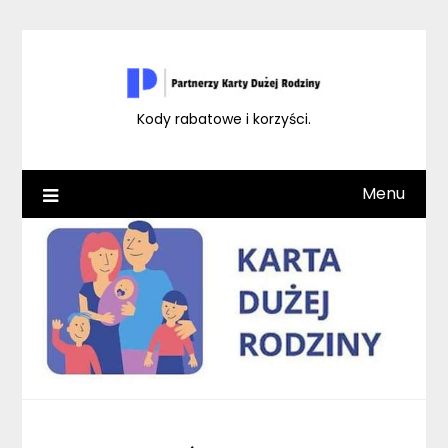
Skip
to
content
Kody rabatowe i korzyści.
Menu