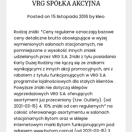
VRG SPÓŁKA AKCYJNA
Posted on
15 listopada 2016
by
kleo
Rodzaj zniżki: *Ceny regularne oznaczają bazowe
ceny detaliczne brutto obowiązujące w wyżej
wymienionych salonach stacjonarnych, nie
pomniejszone o wysokość innych zniżek
udzielanych przez VRG S.A. Zniżki z tyłu posiadania
Karty Dużej Rodziny nie łączą się ze zniżkami
wynikającymi z innych akcji promocyjnych, ani z
rabatem z tytułu funkcjonujących w VRG S.A.
programów lojalnościowych dla stałych klientów .
Powyższe zniżki nie dotyczą sklepów
wyprzedażowych VRG S.A. oferujących
asortyment już przeceniony (tzw. Outlety). (od
2021-03-15) 4. 10% zniżki od cen regularnych* na
całość oferowanego asortymentu w salonach
stacjonarnych Bytom oraz w sklepie
internetowym marki Bytom funkcjonującym pod
adresem www.bytom.com.pl (od 2021-03-15) 3.