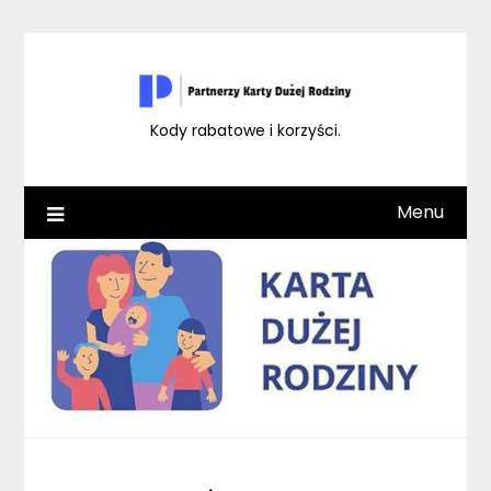
Skip
to
content
Kody rabatowe i korzyści.
Menu