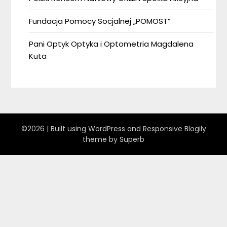
Fundacja Pomocy Socjalnej „POMOST”
Pani Optyk Optyka i Optometria Magdalena
Kuta
©2026
| Built using WordPress and
Responsive Blogily
theme by Superb