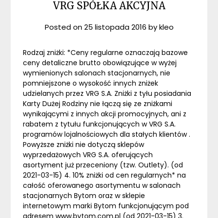
VRG SPÓŁKA AKCYJNA
Posted on
25 listopada 2016
by
kleo
Rodzaj zniżki: *Ceny regularne oznaczają bazowe
ceny detaliczne brutto obowiązujące w wyżej
wymienionych salonach stacjonarnych, nie
pomniejszone o wysokość innych zniżek
udzielanych przez VRG S.A. Zniżki z tyłu posiadania
Karty Dużej Rodziny nie łączą się ze zniżkami
wynikającymi z innych akcji promocyjnych, ani z
rabatem z tytułu funkcjonujących w VRG S.A.
programów lojalnościowych dla stałych klientów .
Powyższe zniżki nie dotyczą sklepów
wyprzedażowych VRG S.A. oferujących
asortyment już przeceniony (tzw. Outlety). (od
2021-03-15) 4. 10% zniżki od cen regularnych* na
całość oferowanego asortymentu w salonach
stacjonarnych Bytom oraz w sklepie
internetowym marki Bytom funkcjonującym pod
adresem www.bytom.com.pl (od 2021-03-15) 3.