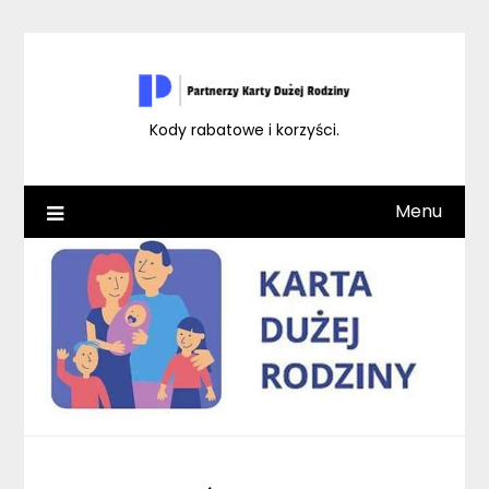
Skip
to
content
Kody rabatowe i korzyści.
Menu