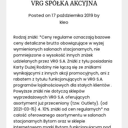
VRG SPÓŁKA AKCYJNA
Posted on
17 października 2019
by
kleo
Rodzaj zniżki: *Ceny regularne oznaczają bazowe
ceny detaliczne brutto obowiązujące w wyżej
wymienionych salonach stacjonarnych, nie
pomniejszone o wysokość innych zniżek
udzielanych przez VRG S.A. Zniżki z tyłu posiadania
Karty Dużej Rodziny nie łączą się ze zniżkami
wynikającymi z innych akcji promocyjnych, ani z
rabatem z tytułu funkcjonujących w VRG S.A.
programów lojalnościowych dla stałych klientów .
Powyższe zniżki nie dotyczą sklepów
wyprzedażowych VRG S.A. oferujących
asortyment już przeceniony (tzw. Outlety). (od
2021-03-15) 4. 10% zniżki od cen regularnych* na
całość oferowanego asortymentu w salonach
stacjonarnych Bytom oraz w sklepie
internetowym marki Bytom funkcjonującym pod