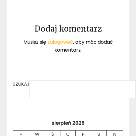
Dodaj komentarz
Musisz się
zalogować
, aby móc dodać
komentarz.
SZUKAJ
sierpień 2026
P
W
Ś
C
P
S
N