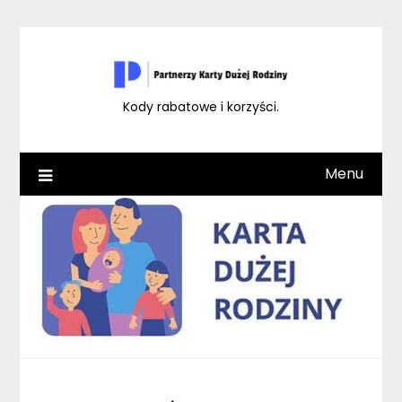
Skip
to
content
Kody rabatowe i korzyści.
Menu