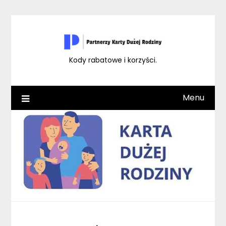
Skip
to
content
Kody rabatowe i korzyści.
Menu