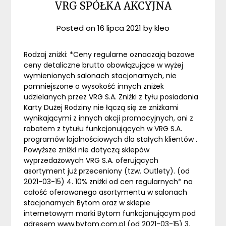
VRG SPÓŁKA AKCYJNA
Posted on
16 lipca 2021
by
kleo
Rodzaj zniżki: *Ceny regularne oznaczają bazowe
ceny detaliczne brutto obowiązujące w wyżej
wymienionych salonach stacjonarnych, nie
pomniejszone o wysokość innych zniżek
udzielanych przez VRG S.A. Zniżki z tyłu posiadania
Karty Dużej Rodziny nie łączą się ze zniżkami
wynikającymi z innych akcji promocyjnych, ani z
rabatem z tytułu funkcjonujących w VRG S.A.
programów lojalnościowych dla stałych klientów .
Powyższe zniżki nie dotyczą sklepów
wyprzedażowych VRG S.A. oferujących
asortyment już przeceniony (tzw. Outlety). (od
2021-03-15) 4. 10% zniżki od cen regularnych* na
całość oferowanego asortymentu w salonach
stacjonarnych Bytom oraz w sklepie
internetowym marki Bytom funkcjonującym pod
adresem www.bytom.com.pl (od 2021-03-15) 3.