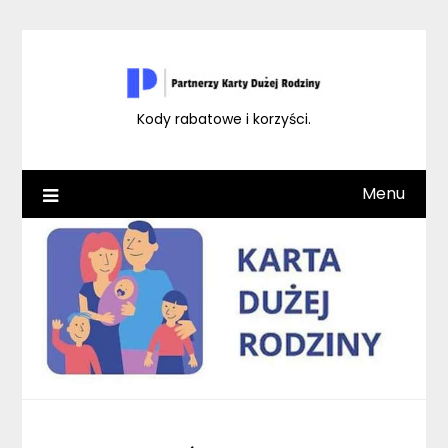
Skip
to
content
Kody rabatowe i korzyści.
Menu