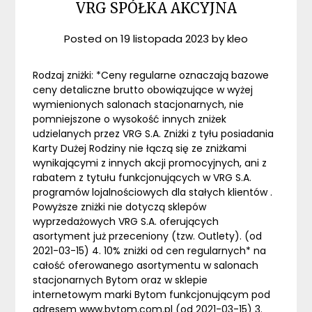
VRG SPÓŁKA AKCYJNA
Posted on
19 listopada 2023
by
kleo
Rodzaj zniżki: *Ceny regularne oznaczają bazowe
ceny detaliczne brutto obowiązujące w wyżej
wymienionych salonach stacjonarnych, nie
pomniejszone o wysokość innych zniżek
udzielanych przez VRG S.A. Zniżki z tyłu posiadania
Karty Dużej Rodziny nie łączą się ze zniżkami
wynikającymi z innych akcji promocyjnych, ani z
rabatem z tytułu funkcjonujących w VRG S.A.
programów lojalnościowych dla stałych klientów .
Powyższe zniżki nie dotyczą sklepów
wyprzedażowych VRG S.A. oferujących
asortyment już przeceniony (tzw. Outlety). (od
2021-03-15) 4. 10% zniżki od cen regularnych* na
całość oferowanego asortymentu w salonach
stacjonarnych Bytom oraz w sklepie
internetowym marki Bytom funkcjonującym pod
adresem www.bytom.com.pl (od 2021-03-15) 3.