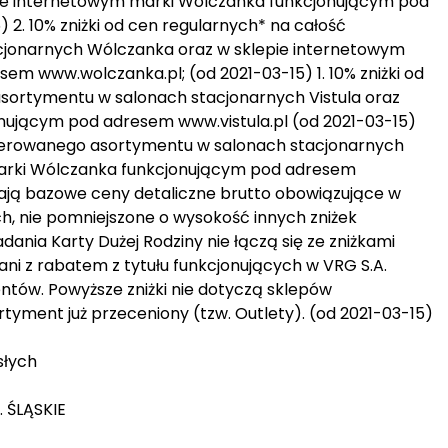
pie internetowym marki Wólczanka funkcjonującym pod
2. 10% zniżki od cen regularnych* na całość
jonarnych Wólczanka oraz w sklepie internetowym
m www.wolczanka.pl; (od 2021-03-15) 1. 10% zniżki od
sortymentu w salonach stacjonarnych Vistula oraz
onującym pod adresem www.vistula.pl (od 2021-03-15)
 oferowanego asortymentu w salonach stacjonarnych
arki Wólczanka funkcjonującym pod adresem
ają bazowe ceny detaliczne brutto obowiązujące w
, nie pomniejszone o wysokość innych zniżek
iadania Karty Dużej Rodziny nie łączą się ze zniżkami
ani z rabatem z tytułu funkcjonujących w VRG S.A.
ntów. Powyższe zniżki nie dotyczą sklepów
tyment już przeceniony (tzw. Outlety). (od 2021-03-15)
słych
. ŚLĄSKIE