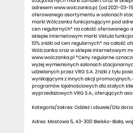
stacjonarnych marki Lambert oraz w skle
adresem www.wolczanka.pl; (od 2021-03-15) 
oferowanego asortymentu w salonach stac
marki Wólczanka funkcjonującym pod adrese
cen regularnych* na całość oferowanego a
sklepie internetowym marki Vistula funkcj
10% zniżki od cen regularnych* na całość
Wólczanka oraz w sklepie internetowym m
www.wolczanka.pl *Ceny regularne oznacz
wyżej wymienionych salonach stacjonarnych
udzielanych przez VRG S.A. Zniżki z tyłu pos
wynikającymi z innych akcji promocyjnych, 
programów lojalnościowych dla stałych klie
wyprzedażowych VRG S.A., oferujących asor
Kategoria/zakres: Odzież i obuwie/Dla doro
Adres: Mostowa 5, 43-300 Bielsko-Biała, woj