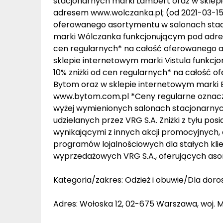
stacjonarnych marki Lambert oraz w skle
adresem www.wolczanka.pl; (od 2021-03-15) 
oferowanego asortymentu w salonach stac
marki Wólczanka funkcjonującym pod adrese
cen regularnych* na całość oferowanego a
sklepie internetowym marki Vistula funkcj
10% zniżki od cen regularnych* na całość
Bytom oraz w sklepie internetowym marki
www.bytom.com.pl *Ceny regularne oznacz
wyżej wymienionych salonach stacjonarnych
udzielanych przez VRG S.A. Zniżki z tyłu pos
wynikającymi z innych akcji promocyjnych, 
programów lojalnościowych dla stałych klie
wyprzedażowych VRG S.A., oferujących asor
Kategoria/zakres: Odzież i obuwie/Dla doro
Adres: Wołoska 12, 02-675 Warszawa, woj.