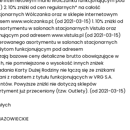
pie internetowym marki Wólczanka funkcjonującym pod
2. 10% zniżki od cen regularnych* na całość
jonarnych Wólczanka oraz w sklepie internetowym
m www.wolczanka.pl; (od 2021-03-15) 1. 10% zniżki od
sortymentu w salonach stacjonarnych Vistula oraz
onującym pod adresem www.vistula.pl (od 2021-03-15)
 oferowanego asortymentu w salonach stacjonarnych
 Bytom funkcjonującym pod adresem
ają bazowe ceny detaliczne brutto obowiązujące w
, nie pomniejszone o wysokość innych zniżek
iadania Karty Dużej Rodziny nie łączą się ze zniżkami
ani z rabatem z tytułu funkcjonujących w VRG S.A.
ntów. Powyższe zniżki nie dotyczą sklepów
tyment już przeceniony (tzw. Outlety). (od 2021-03-15)
słych
 MAZOWIECKIE