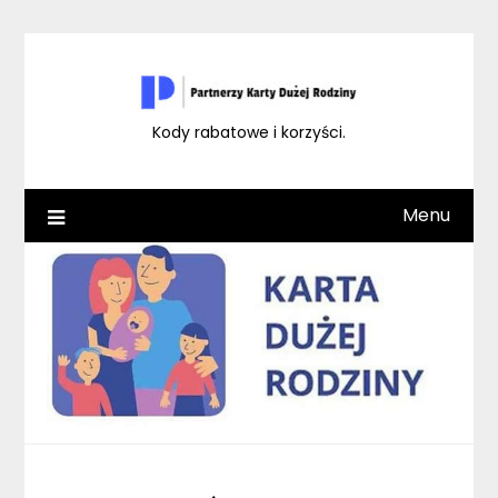
Skip
to
content
Kody rabatowe i korzyści.
Menu