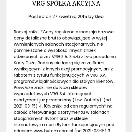
VRG SPÓŁKA AKCYJNA
Posted on
27 kwietnia 2015
by
kleo
Rodzaj zniżki: *Ceny regularne oznaczają bazowe
ceny detaliczne brutto obowiązujące w wyżej
wymienionych salonach stacjonarnych, nie
pomniejszone o wysokość innych zniżek
udzielanych przez VRG S.A. Zniżki z tyłu posiadania
Karty Dużej Rodziny nie łączą się ze zniżkami
wynikającymi z innych akcji promocyjnych, ani z
rabatem z tytułu funkcjonujących w VRG S.A.
programów lojalnościowych dla stałych klientów .
Powyższe zniżki nie dotyczą sklepów
wyprzedażowych VRG S.A. oferujących
asortyment już przeceniony (tzw. Outlety). (od
2021-03-15) 4. 10% zniżki od cen regularnych* na
całość oferowanego asortymentu w salonach
stacjonarnych Bytom oraz w sklepie
internetowym marki Bytom funkcjonującym pod
adresem www.bytom.com.pl (od 2021-03-15) 3.