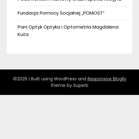
Fundacja Pomocy Socjalnej „POMOST”
Pani Optyk Optyka i Optometria Magdalena
Kuta
©2026
| Built using WordPress and
Responsive Blogily
theme by Superb