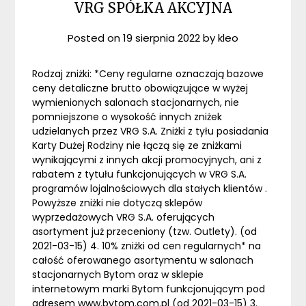
VRG SPÓŁKA AKCYJNA
Posted on
19 sierpnia 2022
by
kleo
Rodzaj zniżki: *Ceny regularne oznaczają bazowe
ceny detaliczne brutto obowiązujące w wyżej
wymienionych salonach stacjonarnych, nie
pomniejszone o wysokość innych zniżek
udzielanych przez VRG S.A. Zniżki z tyłu posiadania
Karty Dużej Rodziny nie łączą się ze zniżkami
wynikającymi z innych akcji promocyjnych, ani z
rabatem z tytułu funkcjonujących w VRG S.A.
programów lojalnościowych dla stałych klientów .
Powyższe zniżki nie dotyczą sklepów
wyprzedażowych VRG S.A. oferujących
asortyment już przeceniony (tzw. Outlety). (od
2021-03-15) 4. 10% zniżki od cen regularnych* na
całość oferowanego asortymentu w salonach
stacjonarnych Bytom oraz w sklepie
internetowym marki Bytom funkcjonującym pod
adresem www.bytom.com.pl (od 2021-03-15) 3.