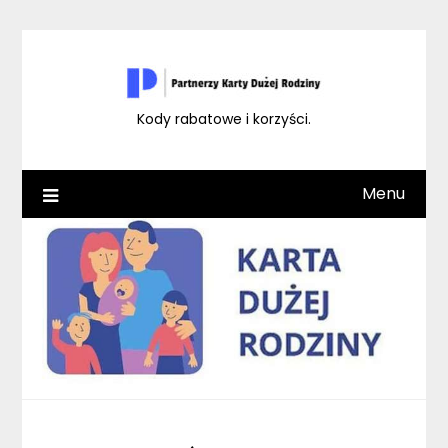
Skip
to
content
Kody rabatowe i korzyści.
Menu