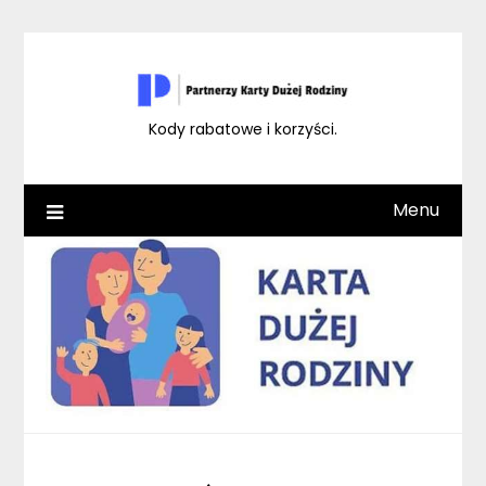
Skip
to
content
Kody rabatowe i korzyści.
Menu