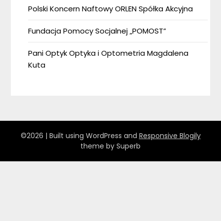
Polski Koncern Naftowy ORLEN Spółka Akcyjna
Fundacja Pomocy Socjalnej „POMOST”
Pani Optyk Optyka i Optometria Magdalena
Kuta
©2026
| Built using WordPress and
Responsive Blogily
theme by Superb