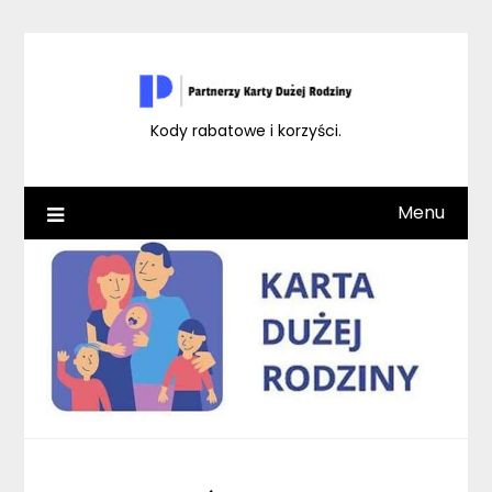
Skip
to
content
Kody rabatowe i korzyści.
Menu