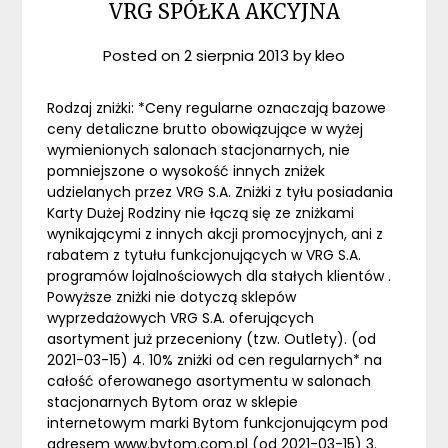
VRG SPÓŁKA AKCYJNA
Posted on
2 sierpnia 2013
by
kleo
Rodzaj zniżki: *Ceny regularne oznaczają bazowe
ceny detaliczne brutto obowiązujące w wyżej
wymienionych salonach stacjonarnych, nie
pomniejszone o wysokość innych zniżek
udzielanych przez VRG S.A. Zniżki z tyłu posiadania
Karty Dużej Rodziny nie łączą się ze zniżkami
wynikającymi z innych akcji promocyjnych, ani z
rabatem z tytułu funkcjonujących w VRG S.A.
programów lojalnościowych dla stałych klientów .
Powyższe zniżki nie dotyczą sklepów
wyprzedażowych VRG S.A. oferujących
asortyment już przeceniony (tzw. Outlety). (od
2021-03-15) 4. 10% zniżki od cen regularnych* na
całość oferowanego asortymentu w salonach
stacjonarnych Bytom oraz w sklepie
internetowym marki Bytom funkcjonującym pod
adresem www.bytom.com.pl (od 2021-03-15) 3.